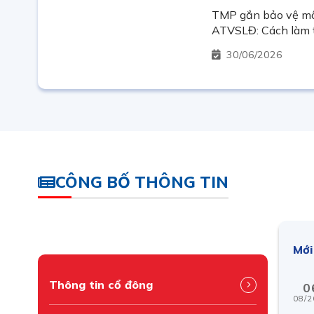
TMP gắn bảo vệ môi
ATVSLĐ: Cách làm tạ
hiện trường sản xu
30
06/2026
CÔNG BỐ THÔNG TIN
Mới
Thông tin cổ đông
0
08/2