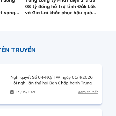
08 tỷ đồng hỗ trợ tỉnh Đắk Lắk
t vọng
và Gia Lai khắc phục hậu quả
 chuyện
thiên tai
YÊN TRUYỀN
Nghị quyết Số 04-NQ/TW ngày 01/4/2026
Hội nghị lần thứ hai Ban Chấp hành Trung
ương Đảng khóa XIV về tiếp tục tăng cường
19
05/2026
Xem chi tiết
sự lãnh đạo của Đảng đối với công tác phòng,
chống tham nhũng, lãng phí, tiêu cực trong
giai đoạn mới