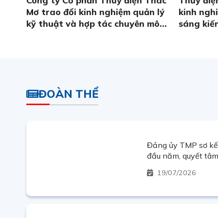
Mơ trao đổi kinh nghiệm quản lý
kinh ngh
kỹ thuật và hợp tác chuyên môn
sáng kiến
tại Nhiệt điện Cần Thơ
Thác Mơ
ĐOÀN THỂ
Đảng ủy TMP sơ kế
đầu năm, quyết tâm
nhiệm vụ năm 2026
19
07/2026