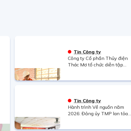
TIN
 BỀN
Tin Công ty
Công ty Cổ phần Thủy điện
Thác Mơ tổ chức diễn tập
phòng thủ dân sự năm 2026
Tin Công ty
Hành trình Về nguồn năm
2026: Đảng ủy TMP lan tỏa
truyền thống “Uống nước nh
nguồn”