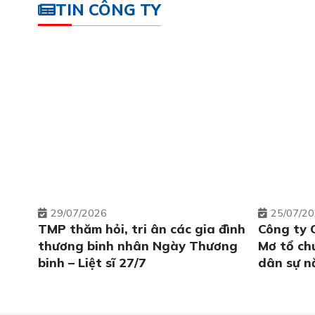
TIN CÔNG TY
29
07/2026
25
07/2
TMP thăm hỏi, tri ân các gia đình
Công ty 
thương binh nhân Ngày Thương
Mơ tổ ch
binh – Liệt sĩ 27/7
dân sự n