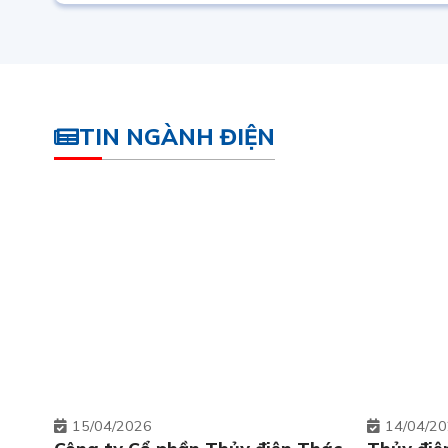
TIN NGÀNH ĐIỆN
15
04/2026
14
04/2
Công ty Cổ phần Thủy điện Thác
Thủy điệ