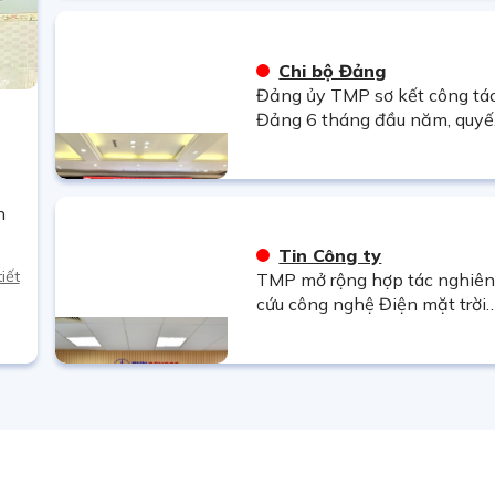
Chi bộ Đảng
Đảng ủy TMP sơ kết công tá
Đảng 6 tháng đầu năm, quyế
tâm hoàn thành thắng lợi
nhiệm vụ năm 2026.
n
Tin Công ty
iết
TMP mở rộng hợp tác nghiê
cứu công nghệ Điện mặt trời
nổi với các đối tác hàng đầu