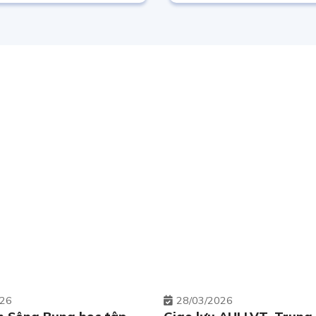
026
28
03/2026
n Sông Bung học tập
Giao lưu AHLLVT, Trung