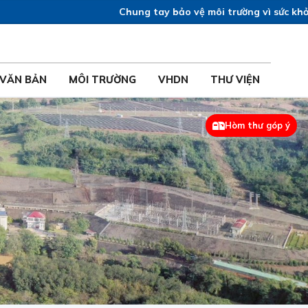
Chung tay bảo vệ môi trường vì sức khỏe ngư
VĂN BẢN
MÔI TRƯỜNG
VHDN
THƯ VIỆN
Hòm thư góp ý