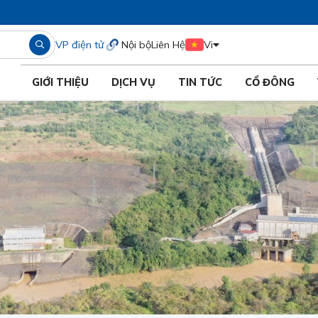
VP điện tử
Nội bộ
Liên Hệ
Vi
GIỚI THIỆU
DỊCH VỤ
TIN TỨC
CỔ ĐÔNG