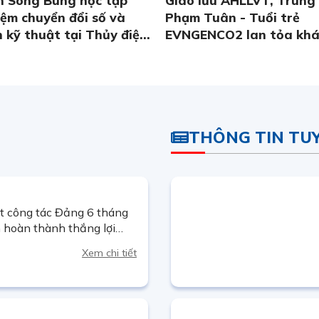
iệm chuyển đổi số và
Phạm Tuân - Tuổi trẻ
 kỹ thuật tại Thủy điện
EVNGENCO2 lan tỏa khá
cống hiến từ những câu
lịch sử và nghệ thuật
THÔNG TIN TU
t công tác Đảng 6 tháng
 hoàn thành thắng lợi
.
Xem chi tiết