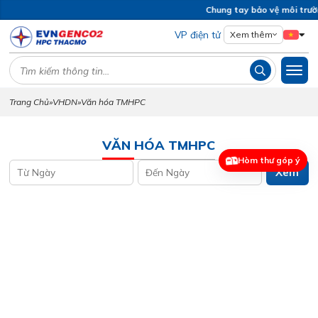
Chung tay bảo vệ môi trườn
VP điện tử
Xem thêm
Trang Chủ
»
VHDN
»
Văn hóa TMHPC
VĂN HÓA TMHPC
Hòm thư góp ý
Xem