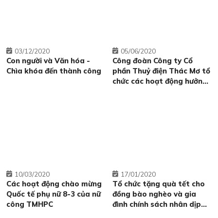
03
12/2020
05
06/2020
Con người và Văn hóa -
Công đoàn Công ty Cổ
Chìa khóa đến thành công
phần Thuỷ điện Thác Mơ tổ
chức các hoạt động hưởng
ứng Tháng hành động vì
trẻ em
10
03/2020
17
01/2020
Các hoạt động chào mừng
Tổ chức tặng quà tết cho
Quốc tế phụ nữ 8-3 của nữ
đồng bào nghèo và gia
công TMHPC
đình chính sách nhân dịp
xuân Canh Tý - 2020