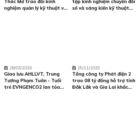
Thác Mơ trao đổi kinh
tập kinh nghiệm chuyển đổi
nghiệm quản lý kỹ thuật và
số và sáng kiến kỹ thuật
hợp tác chuyên môn tại
tại Thủy điện Thác Mơ
Nhiệt điện Cần Thơ
28
03/2026
25
11/2025
Giao lưu AHLLVT, Trung
Tổng công ty Phát điện 2
Tướng Phạm Tuân - Tuổi
trao 08 tỷ đồng hỗ trợ tỉnh
trẻ EVNGENCO2 lan tỏa
Đắk Lắk và Gia Lai khắc
khát vọng cống hiến từ
phục hậu quả thiên tai
những câu chuyện lịch sử
và nghệ thuật