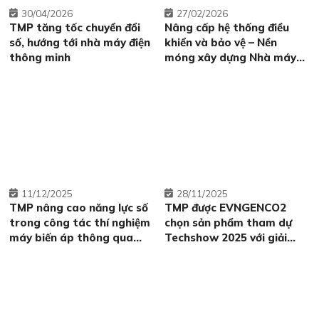
30
04/2026
27
02/2026
TMP tăng tốc chuyển đổi
Nâng cấp hệ thống điều
số, hướng tới nhà máy điện
khiển và bảo vệ – Nền
thông minh
móng xây dựng Nhà máy
điện thông minh tại Thủy
điện Thác Mơ
11
12/2025
28
11/2025
TMP nâng cao năng lực số
TMP được EVNGENCO2
trong công tác thí nghiệm
chọn sản phẩm tham dự
máy biến áp thông qua
Techshow 2025 với giải
đào tạo thiết bị phân tích
pháp phần mềm Quản lý kế
đáp ứng tần số quét
hoạch và Kinh doanh thị
FRA500
trường điện