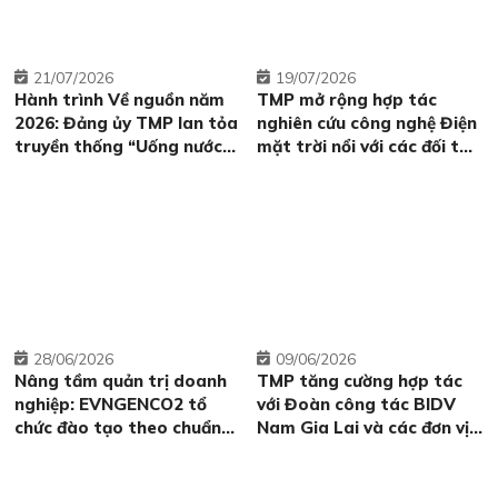
21
07/2026
19
07/2026
Hành trình Về nguồn năm
TMP mở rộng hợp tác
2026: Đảng ủy TMP lan tỏa
nghiên cứu công nghệ Điện
truyền thống “Uống nước
mặt trời nổi với các đối tác
nhớ nguồn”
hàng đầu
28
06/2026
09
06/2026
Nâng tầm quản trị doanh
TMP tăng cường hợp tác
nghiệp: EVNGENCO2 tổ
với Đoàn công tác BIDV
chức đào tạo theo chuẩn
Nam Gia Lai và các đơn vị
OECD
thành viên.