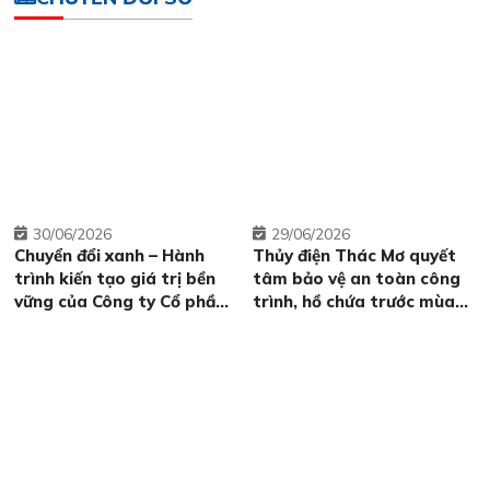
nguồn nhân lực
30
06/2026
29
06/2026
Chuyển đổi xanh – Hành
Thủy điện Thác Mơ quyết
trình kiến tạo giá trị bền
tâm bảo vệ an toàn công
vững của Công ty Cổ phần
trình, hồ chứa trước mùa
Thủy điện Thác Mơ
mưa lũ năm 2026