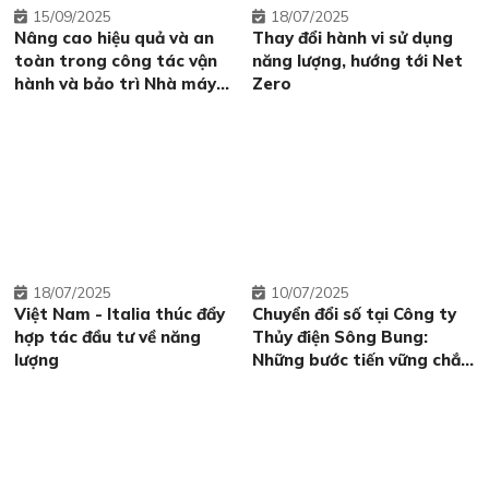
15
09/2025
18
07/2025
Nâng cao hiệu quả và an
Thay đổi hành vi sử dụng
toàn trong công tác vận
năng lượng, hướng tới Net
hành và bảo trì Nhà máy
Zero
Điện mặt trời Thác Mơ
bằng UAV tích hợp AI
18
07/2025
10
07/2025
Việt Nam - Italia thúc đẩy
Chuyển đổi số tại Công ty
hợp tác đầu tư về năng
Thủy điện Sông Bung:
lượng
Những bước tiến vững chắc
sau 5 năm triển khai