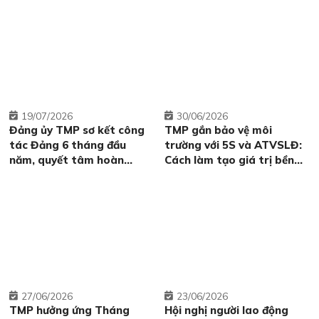
19
07/2026
30
06/2026
Đảng ủy TMP sơ kết công
TMP gắn bảo vệ môi
tác Đảng 6 tháng đầu
trường với 5S và ATVSLĐ:
năm, quyết tâm hoàn
Cách làm tạo giá trị bền
thành thắng lợi nhiệm vụ
vững từ hiện trường sản
năm 2026.
xuất
27
06/2026
23
06/2026
TMP hưởng ứng Tháng
Hội nghị người lao động