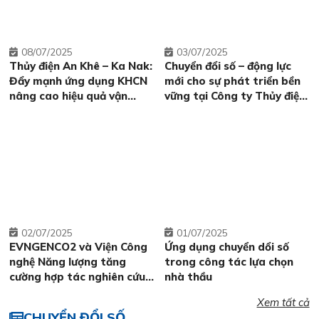
08
07/2025
03
07/2025
Thủy điện An Khê – Ka Nak:
Chuyển đổi số – động lực
Đẩy mạnh ứng dụng KHCN
mới cho sự phát triển bền
nâng cao hiệu quả vận
vững tại Công ty Thủy điện
hành sản xuất điện
A Vương
02
07/2025
01
07/2025
EVNGENCO2 và Viện Công
Ứng dụng chuyển dổi số
nghệ Năng lượng tăng
trong công tác lựa chọn
cường hợp tác nghiên cứu
nhà thầu
khoa học, chuyển giao
Xem tất cả
công nghệ và đào tạo
CHUYỂN ĐỔI SỐ