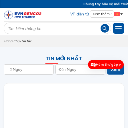
Chung tay bảo vệ môi trườn
VP điện tử
Xem thêm
Trang Chủ
»
Tin tức
TIN MỚI NHẤT
Hòm thư góp ý
Xem