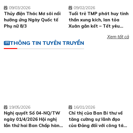
09
03/2026
09
02/2026
Thủy điện Thác Mơ sôi nổi
Tuổi trẻ TMP phát huy tinh
hưởng ứng Ngày Quốc tế
thần xung kích, lan tỏa
Phụ nữ 8/3
Xuân gắn kết – Tết yêu
thương
Xem tất cả
THÔNG TIN TUYÊN TRUYỀN
19
05/2026
16
01/2026
Nghị quyết Số 04-NQ/TW
Chỉ thị của Ban Bí thư về
ngày 01/4/2026 Hội nghị
tăng cường sự lãnh đạo
lần thứ hai Ban Chấp hành
của Đảng đối với công tác
Trung ương Đảng khóa XIV
ký kết, thực hiện các cam