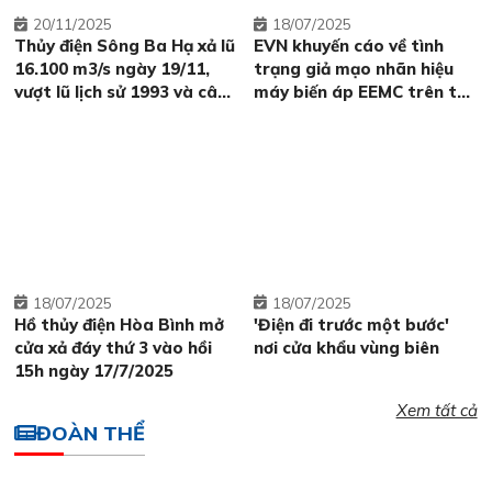
20
11/2025
18
07/2025
Thủy điện Sông Ba Hạ xả lũ
EVN khuyến cáo về tình
16.100 m3/s ngày 19/11,
trạng giả mạo nhãn hiệu
vượt lũ lịch sử 1993 và câu
máy biến áp EEMC trên thị
hỏi về vai trò của thủy
trường
điện?
18
07/2025
18
07/2025
Hồ thủy điện Hòa Bình mở
'Điện đi trước một bước'
cửa xả đáy thứ 3 vào hồi
nơi cửa khẩu vùng biên
15h ngày 17/7/2025
Xem tất cả
ĐOÀN THỂ