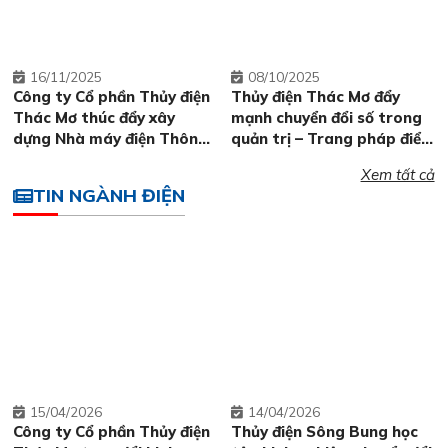
16
11/2025
08
10/2025
Công ty Cổ phần Thủy điện
Thủy điện Thác Mơ đẩy
Thác Mơ thúc đẩy xây
mạnh chuyển đổi số trong
dựng Nhà máy điện Thông
quản trị – Trang pháp điển
minh: Bước chuyển mình
Quy chế quản lý nội bộ
Xem tất cả
tất yếu trong kỷ nguyên số
mang lại bước tiến mới
TIN NGÀNH ĐIỆN
15
04/2026
14
04/2026
Công ty Cổ phần Thủy điện
Thủy điện Sông Bung học