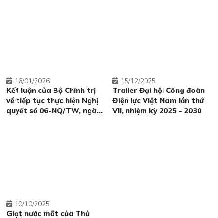
về tiếp tục tăng cường sự
kết quốc tế
lãnh đạo của Đảng đối với
công tác phòng, chống
tham nhũng, lãng phí, tiêu
cực trong giai đoạn mới
16
01/2026
15
12/2025
Kết luận của Bộ Chính trị
Trailer Đại hội Công đoàn
về tiếp tục thực hiện Nghị
Điện lực Việt Nam lần thứ
quyết số 06-NQ/TW, ngày
VII, nhiệm kỳ 2025 - 2030
24/01/2022 của Bộ Chính
trị về quy hoạch, xây dựng,
quản lý và phát triển bền
vững đô thị Việt Nam đến
năm 2030, tầm nhìn đến
năm 2045
10
10/2025
Giọt nước mắt của Thủ