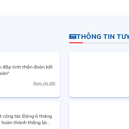
cống hiến từ những câu
lịch sử và nghệ thuật
THÔNG TIN TU
 đắp tinh thần đoàn kết
đoàn"
Xem chi tiết
t công tác Đảng 6 tháng
 hoàn thành thắng lợi
.