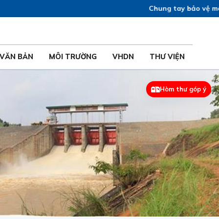
Chung tay bảo vệ môi trư
VĂN BẢN
MÔI TRƯỜNG
VHDN
THƯ VIỆN
Hòm thư góp ý