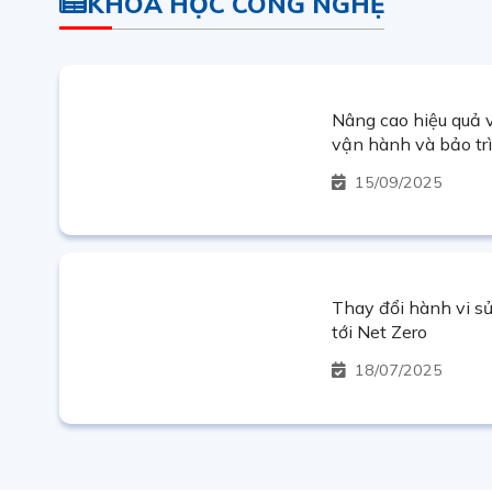
KHOA HỌC CÔNG NGHỆ
Nâng cao hiệu quả v
vận hành và bảo tr
Thác Mơ bằng UAV 
15
09/2025
Thay đổi hành vi s
tới Net Zero
18
07/2025