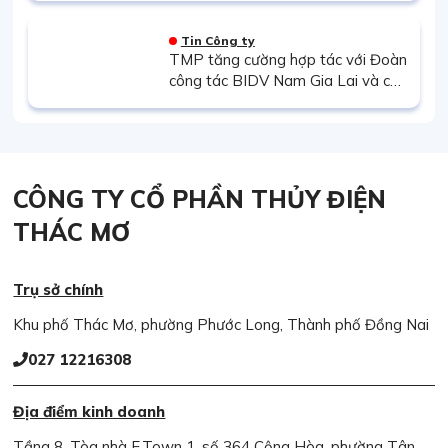
Tin Công ty
TMP tăng cường hợp tác với Đoàn
công tác BIDV Nam Gia Lai và các
đơn vị thành viên.
CÔNG TY CỔ PHẦN THỦY ĐIỆN
THÁC MƠ
Trụ sở chính
Khu phố Thác Mơ, phường Phước Long, Thành phố Đồng Nai
027 12216308
Địa điểm kinh doanh
Tầng 8, Tòa nhà E.Town 1, số 364 Cộng Hòa, phường Tân