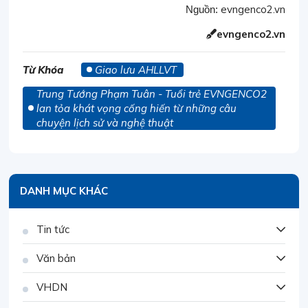
evngenco2.vn
Nguồn:
evngenco2.vn
Từ Khóa
Giao lưu AHLLVT
Trung Tướng Phạm Tuân - Tuổi trẻ EVNGENCO2
lan tỏa khát vọng cống hiến từ những câu
chuyện lịch sử và nghệ thuật
DANH MỤC KHÁC
Tin tức
Văn bản
VHDN