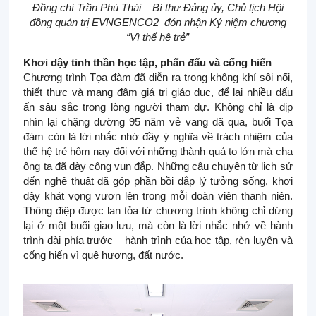
Đồng chí Trần Phú Thái – Bí thư Đảng ủy, Chủ tịch Hội
đồng quản trị EVNGENCO2 đón nhận Kỷ niệm chương
“Vì thế hệ trẻ”
Khơi dậy tinh thần học tập, phấn đấu và cống hiến
Chương trình Tọa đàm đã diễn ra trong không khí sôi nổi,
thiết thực và mang đậm giá trị giáo dục, để lại nhiều dấu
ấn sâu sắc trong lòng người tham dự. Không chỉ là dịp
nhìn lại chặng đường 95 năm vẻ vang đã qua, buổi Tọa
đàm còn là lời nhắc nhớ đầy ý nghĩa về trách nhiệm của
thế hệ trẻ hôm nay đối với những thành quả to lớn mà cha
ông ta đã dày công vun đắp. Những câu chuyện từ lịch sử
đến nghệ thuật đã góp phần bồi đắp lý tưởng sống, khơi
dậy khát vọng vươn lên trong mỗi đoàn viên thanh niên.
Thông điệp được lan tỏa từ chương trình không chỉ dừng
lại ở một buổi giao lưu, mà còn là lời nhắc nhở về hành
trình dài phía trước – hành trình của học tập, rèn luyện và
cống hiến vì quê hương, đất nước.