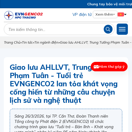
Chung tay bảo vệ môi trường
VP điện tử
Xem thêm
Trang Chủ
»
Tin tức
»
Tin ngành điện
»
Giao lưu AHLLVT, Trung Tướng Phạm Tuân - 
Giao lưu AHLLVT, Trung Tướng
Hòm thư góp ý
Phạm Tuân - Tuổi trẻ
EVNGENCO2 lan tỏa khát vọng
cống hiến từ những câu chuyện
lịch sử và nghệ thuật
Sáng 26/3/2026, tại TP. Cần Thơ, Đoàn Thanh niên
Tổng công ty Phát điện 2 (EVNGENCO2) tổ chức
chương trình giao lưu “Tuổi trẻ – Bản lĩnh – Khát vọng
vươn mình”, nhân kỷ niệm 95 năm Ngày thành lập