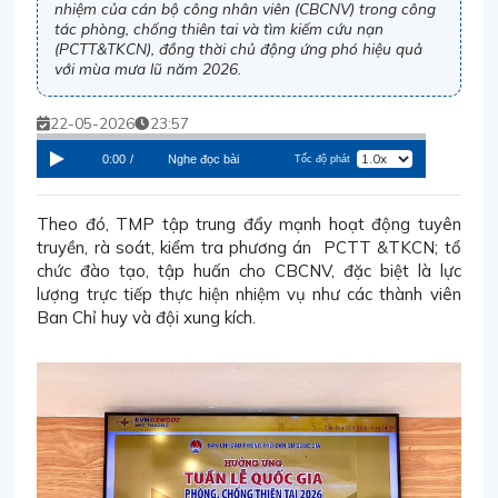
nhiệm của cán bộ công nhân viên (CBCNV) trong công
tác phòng, chống thiên tai và tìm kiếm cứu nạn
(PCTT&TKCN), đồng thời chủ động ứng phó hiệu quả
với mùa mưa lũ năm 2026.
22-05-2026
23:57
0:00
/
Nghe đọc bài
Tốc độ phát
Theo đó, TMP tập trung đẩy mạnh hoạt động tuyên
truyền, rà soát, kiểm tra phương án PCTT &TKCN; tổ
chức đào tạo, tập huấn cho CBCNV, đặc biệt là lực
lượng trực tiếp thực hiện nhiệm vụ như các thành viên
Ban Chỉ huy và đội xung kích.