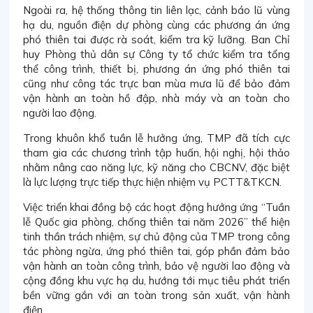
Ngoài ra, hệ thống thông tin liên lạc, cảnh báo lũ vùng
hạ du, nguồn điện dự phòng cùng các phương án ứng
phó thiên tai được rà soát, kiểm tra kỹ lưỡng. Ban Chỉ
huy Phòng thủ dân sự Công ty tổ chức kiểm tra tổng
thể công trình, thiết bị, phương án ứng phó thiên tai
cũng như công tác trực ban mùa mưa lũ để bảo đảm
vận hành an toàn hồ đập, nhà máy và an toàn cho
người lao động.
Trong khuôn khổ tuần lễ hưởng ứng, TMP đã tích cực
tham gia các chương trình tập huấn, hội nghị, hội thảo
nhằm nâng cao năng lực, kỹ năng cho CBCNV, đặc biệt
là lực lượng trực tiếp thực hiện nhiệm vụ PCTT&TKCN.
Việc triển khai đồng bộ các hoạt động hưởng ứng “Tuần
lễ Quốc gia phòng, chống thiên tai năm 2026” thể hiện
tinh thần trách nhiệm, sự chủ động của TMP trong công
tác phòng ngừa, ứng phó thiên tai, góp phần đảm bảo
vận hành an toàn công trình, bảo vệ người lao động và
cộng đồng khu vực hạ du, hướng tới mục tiêu phát triển
bền vững gắn với an toàn trong sản xuất, vận hành
điện.