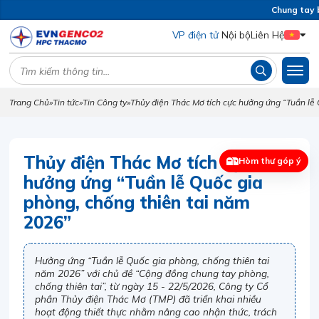
Chung tay bả
VP điện tử
Nội bộ
Liên Hệ
Trang Chủ
»
Tin tức
»
Tin Công ty
»
Thủy điện Thác Mơ tích cực hưởng ứng “Tuần lễ
Thủy điện Thác Mơ tích cực
Hòm thư góp ý
hưởng ứng “Tuần lễ Quốc gia
phòng, chống thiên tai năm
2026”
Hưởng ứng “Tuần lễ Quốc gia phòng, chống thiên tai
năm 2026” với chủ đề “Cộng đồng chung tay phòng,
chống thiên tai”, từ ngày 15 - 22/5/2026, Công ty Cổ
phần Thủy điện Thác Mơ (TMP) đã triển khai nhiều
hoạt động thiết thực nhằm nâng cao nhận thức, trách