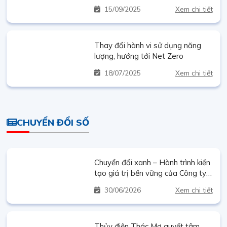
trì Nhà máy Điện mặt trời Thác
15
09/2025
Xem chi tiết
Mơ bằng UAV tích hợp AI
Thay đổi hành vi sử dụng năng
lượng, hướng tới Net Zero
18
07/2025
Xem chi tiết
CHUYỂN ĐỔI SỐ
Chuyển đổi xanh – Hành trình kiến
tạo giá trị bền vững của Công ty
Cổ phần Thủy điện Thác Mơ
30
06/2026
Xem chi tiết
Thủy điện Thác Mơ quyết tâm