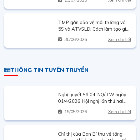
vụ năm 2026.
TMP gắn bảo vệ môi trường với
5S và ATVSLĐ: Cách làm tạo giá
trị bền vững từ hiện trường sản
30
06/2026
Xem chi tiết
xuất
THÔNG TIN TUYÊN TRUYỀN
Nghị quyết Số 04-NQ/TW ngày
01/4/2026 Hội nghị lần thứ hai
Ban Chấp hành Trung ương Đảng
19
05/2026
Xem chi tiết
khóa XIV về tiếp tục tăng cường
sự lãnh đạo của Đảng đối với
công tác phòng, chống tham
Chỉ thị của Ban Bí thư về tăng
nhũng, lãng phí, tiêu cực trong giai