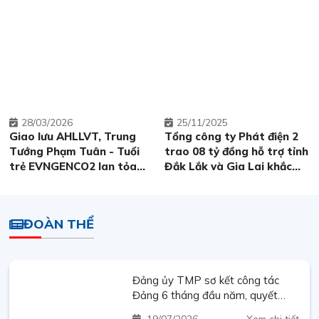
hợp tác chuyên môn tại
tại Thủy điện Thác Mơ
Nhiệt điện Cần Thơ
28
03/2026
25
11/2025
Giao lưu AHLLVT, Trung
Tổng công ty Phát điện 2
Tướng Phạm Tuân - Tuổi
trao 08 tỷ đồng hỗ trợ tỉnh
trẻ EVNGENCO2 lan tỏa
Đắk Lắk và Gia Lai khắc
khát vọng cống hiến từ
phục hậu quả thiên tai
những câu chuyện lịch sử
và nghệ thuật
ĐOÀN THỂ
Đảng ủy TMP sơ kết công tác
Đảng 6 tháng đầu năm, quyết
tâm hoàn thành thắng lợi nhiệm
19
07/2026
Xem chi tiết