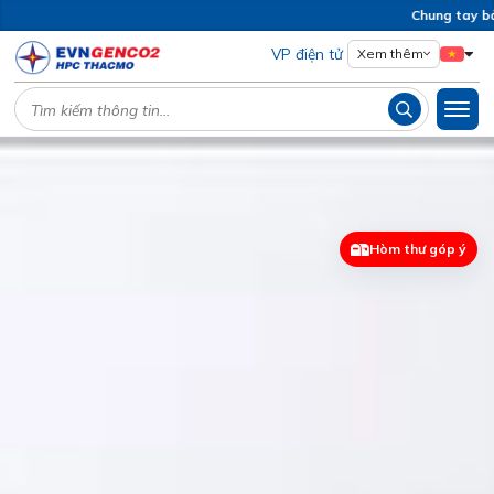
Chung tay bảo 
VP điện tử
Xem thêm
Hòm thư góp ý