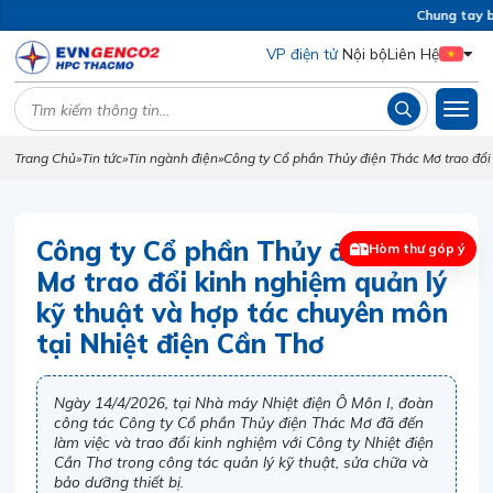
Chung tay bả
VP điện tử
Nội bộ
Liên Hệ
Trang Chủ
»
Tin tức
»
Tin ngành điện
»
Công ty Cổ phần Thủy điện Thác Mơ trao đổi
Công ty Cổ phần Thủy điện Thác
Hòm thư góp ý
Mơ trao đổi kinh nghiệm quản lý
kỹ thuật và hợp tác chuyên môn
tại Nhiệt điện Cần Thơ
Ngày 14/4/2026, tại Nhà máy Nhiệt điện Ô Môn I, đoàn
công tác Công ty Cổ phần Thủy điện Thác Mơ đã đến
làm việc và trao đổi kinh nghiệm với Công ty Nhiệt điện
Cần Thơ trong công tác quản lý kỹ thuật, sửa chữa và
bảo dưỡng thiết bị.