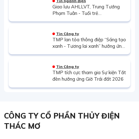
Tin ngành điện
Giao lưu AHLLVT, Trung Tướng
Phạm Tuân - Tuổi trẻ
EVNGENCO2 lan tỏa khát vọng
cống hiến từ những câu chuyện lịch
sử và nghệ thuật
Tin Công ty
TMP lan tỏa thông điệp “Sáng tạo
xanh - Tương lai xanh” hưởng ứng
Giờ Trái đất 2026
Tin Công ty
TMP tích cực tham gia Sự kiện Tắt
đèn hưởng ứng Giờ Trái đất 2026
CÔNG TY CỔ PHẦN THỦY ĐIỆN
THÁC MƠ