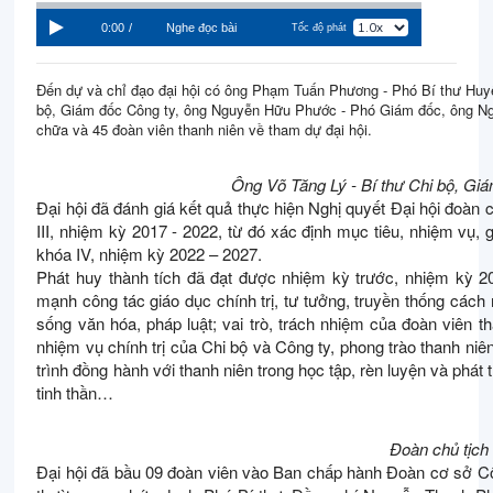
0:00
/
Nghe đọc bài
Tốc độ phát
Đến dự và chỉ đạo đại hội có ông Phạm Tuấn Phương - Phó Bí thư Huyệ
bộ, Giám đốc Công ty, ông Nguyễn Hữu Phước - Phó Giám đốc, ông N
chữa và 45 đoàn viên thanh niên về tham dự đại hội.
Ông Võ Tăng Lý - Bí thư Chi bộ, Giá
Đại hội đã đánh giá kết quả thực hiện Nghị quyết Đại hội đo
III, nhiệm kỳ 2017 - 2022, từ đó xác định mục tiêu, nhiệm vụ,
khóa IV, nhiệm kỳ 2022 – 2027.
Phát huy thành tích đã đạt được nhiệm kỳ trước, nhiệm kỳ 2
mạnh công tác giáo dục chính trị, tư tưởng, truyền thống cách m
sống văn hóa, pháp luật; vai trò, trách nhiệm của đoàn viên 
nhiệm vụ chính trị của Chi bộ và Công ty, phong trào thanh niê
trình đồng hành với thanh niên trong học tập, rèn luyện và phát
tinh thần…
Đoàn chủ tịch 
Đại hội đã bầu 09 đoàn viên vào Ban chấp hành Đoàn cơ sở Công