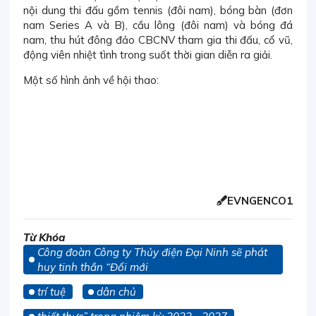
nội dung thi đấu gồm tennis (đôi nam), bóng bàn (đơn
nam Series A và B), cầu lông (đôi nam) và bóng đá
nam, thu hút đông đảo CBCNV tham gia thi đấu, cổ vũ,
động viên nhiệt tình trong suốt thời gian diễn ra giải.
Một số hình ảnh về hội thao:
EVNGENCO1
Từ Khóa
Công đoàn Công ty Thủy điện Đại Ninh sẽ phát
huy tinh thần “Đổi mới
trí tuệ
dân chủ