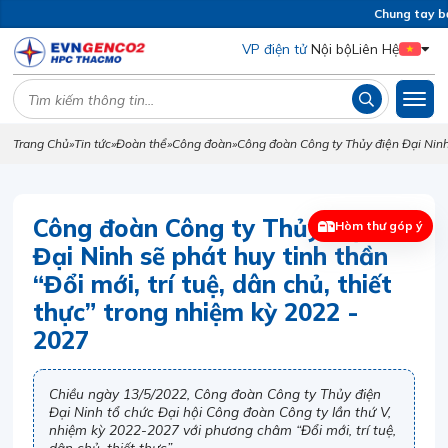
Chung tay bả
VP điện tử
Nội bộ
Liên Hệ
Trang Chủ
»
Tin tức
»
Đoàn thể
»
Công đoàn
»
Công đoàn Công ty Thủy điện Đại Ninh s
Công đoàn Công ty Thủy điện
Hòm thư góp ý
Đại Ninh sẽ phát huy tinh thần
“Đổi mới, trí tuệ, dân chủ, thiết
thực” trong nhiệm kỳ 2022 -
2027
Chiều ngày 13/5/2022, Công đoàn Công ty Thủy điện
Đại Ninh tổ chức Đại hội Công đoàn Công ty lần thứ V,
nhiệm kỳ 2022-2027 với phương châm “Đổi mới, trí tuệ,
dân chủ, thiết thực”.