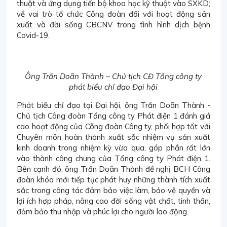
thuật và ứng dụng tiến bộ khoa học kỹ thuật vào SXKD;
về vai trò tổ chức Công đoàn đối với hoạt động sản
xuất và đời sống CBCNV trong tình hình dịch bệnh
Covid-19.
Ông Trần Doãn Thành – Chủ tịch CĐ Tổng công ty
phát biểu chỉ đạo Đại hội
Phát biểu chỉ đạo tại Đại hội, ông Trần Doãn Thành -
Chủ tịch Công đoàn Tổng công ty Phát điện 1 đánh giá
cao hoạt động của Công đoàn Công ty, phối hợp tốt với
Chuyên môn hoàn thành xuất sắc nhiệm vụ sản xuất
kinh doanh trong nhiệm kỳ vừa qua, góp phần rất lớn
vào thành công chung của Tổng công ty Phát điện 1.
Bên cạnh đó, ông Trần Doãn Thành đề nghị BCH Công
đoàn khóa mới tiếp tục phát huy những thành tích xuất
sắc trong công tác đảm bảo việc làm, bảo vệ quyền và
lợi ích hợp pháp, nâng cao đời sống vật chất, tinh thần,
đảm bảo thu nhập và phúc lợi cho người lao động.