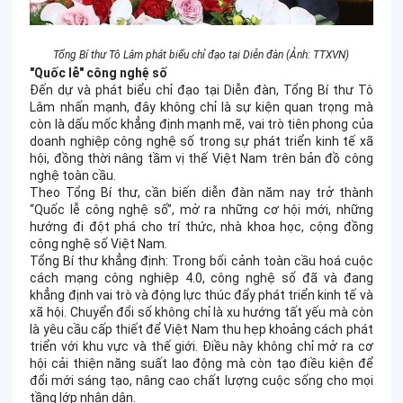
Tổng Bí thư Tô Lâm phát biểu chỉ đạo tại Diễn đàn (Ảnh: TTXVN)
"Quốc lễ" công nghệ số
Đến dự và phát biểu chỉ đạo tại Diễn đàn, Tổng Bí thư Tô
Lâm nhấn mạnh, đây không chỉ là sự kiện quan trọng mà
còn là dấu mốc khẳng định mạnh mẽ, vai trò tiên phong của
doanh nghiệp công nghệ số trong sự phát triển kinh tế xã
hội, đồng thời nâng tầm vị thế Việt Nam trên bản đồ công
nghệ toàn cầu.
Theo Tổng Bí thư, cần biến diễn đàn năm nay trở thành
“Quốc lễ công nghệ số”, mở ra những cơ hội mới, những
hướng đi đột phá cho trí thức, nhà khoa học, cộng đồng
công nghệ số Việt Nam.
Tổng Bí thư khẳng định: Trong bối cảnh toàn cầu hoá cuộc
cách mạng công nghiệp 4.0, công nghệ số đã và đang
khẳng định vai trò và động lực thúc đẩy phát triển kinh tế và
xã hội. Chuyển đổi số không chỉ là xu hướng tất yếu mà còn
là yêu cầu cấp thiết để Việt Nam thu hẹp khoảng cách phát
triển với khu vực và thế giới. Điều này không chỉ mở ra cơ
hội cải thiện năng suất lao động mà còn tạo điều kiện để
đổi mới sáng tạo, nâng cao chất lượng cuộc sống cho mọi
tầng lớp nhân dân.