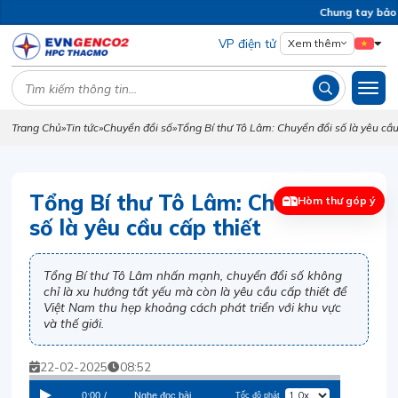
Chung tay bảo v
VP điện tử
Xem thêm
Trang Chủ
»
Tin tức
»
Chuyển đổi số
»
Tổng Bí thư Tô Lâm: Chuyển đổi số là yêu cầu
Tổng Bí thư Tô Lâm: Chuyển đổi
Hòm thư góp ý
số là yêu cầu cấp thiết
Tổng Bí thư Tô Lâm nhấn mạnh, chuyển đổi số không
chỉ là xu hướng tất yếu mà còn là yêu cầu cấp thiết để
Việt Nam thu hẹp khoảng cách phát triển với khu vực
và thế giới.
22-02-2025
08:52
0:00
/
Nghe đọc bài
Tốc độ phát