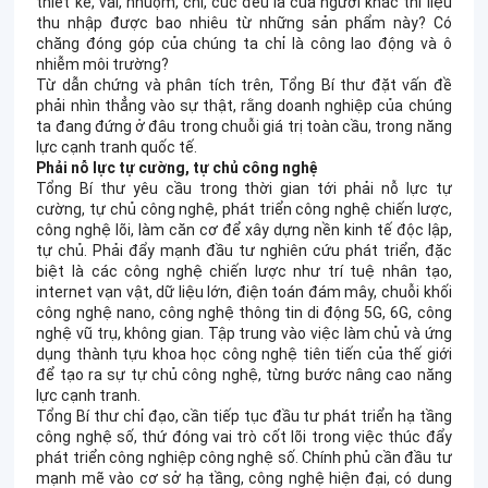
thiết kế, vải, nhuộm, chỉ, cúc đều là của người khác thì liệu
thu nhập được bao nhiêu từ những sản phẩm này? Có
chăng đóng góp của chúng ta chỉ là công lao động và ô
nhiễm môi trường?
Từ dẫn chứng và phân tích trên, Tổng Bí thư đặt vấn đề
phải nhìn thẳng vào sự thật, rằng doanh nghiệp của chúng
ta đang đứng ở đâu trong chuỗi giá trị toàn cầu, trong năng
lực cạnh tranh quốc tế.
Phải nỗ lực tự cường, tự chủ công nghệ
Tổng Bí thư yêu cầu trong thời gian tới phải nỗ lực tự
cường, tự chủ công nghệ, phát triển công nghệ chiến lược,
công nghệ lõi, làm căn cơ để xây dựng nền kinh tế độc lập,
tự chủ. Phải đẩy mạnh đầu tư nghiên cứu phát triển, đặc
biệt là các công nghệ chiến lược như trí tuệ nhân tạo,
internet vạn vật, dữ liệu lớn, điện toán đám mây, chuỗi khối
công nghệ nano, công nghệ thông tin di động 5G, 6G, công
nghệ vũ trụ, không gian. Tập trung vào việc làm chủ và ứng
dụng thành tựu khoa học công nghệ tiên tiến của thế giới
để tạo ra sự tự chủ công nghệ, từng bước nâng cao năng
lực cạnh tranh.
Tổng Bí thư chỉ đạo, cần tiếp tục đầu tư phát triển hạ tầng
công nghệ số, thứ đóng vai trò cốt lõi trong việc thúc đẩy
phát triển công nghiệp công nghệ số. Chính phủ cần đầu tư
mạnh mẽ vào cơ sở hạ tầng, công nghệ hiện đại, có dung