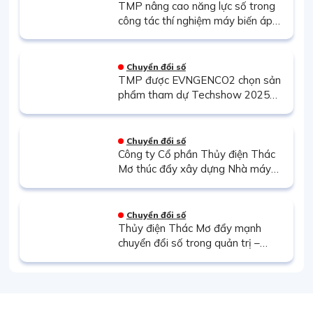
TMP nâng cao năng lực số trong
công tác thí nghiệm máy biến áp
thông qua đào tạo thiết bị phân
tích đáp ứng tần số quét FRA500
Chuyển đổi số
TMP được EVNGENCO2 chọn sản
phẩm tham dự Techshow 2025
với giải pháp phần mềm Quản lý kế
hoạch và Kinh doanh thị trường
điện
Chuyển đổi số
Công ty Cổ phần Thủy điện Thác
Mơ thúc đẩy xây dựng Nhà máy
điện Thông minh: Bước chuyển
mình tất yếu trong kỷ nguyên số
Chuyển đổi số
Thủy điện Thác Mơ đẩy mạnh
chuyển đổi số trong quản trị –
Trang pháp điển Quy chế quản lý
nội bộ mang lại bước tiến mới