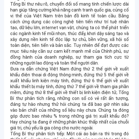
Tổng Bí thư nêu rõ, chuyển đổi số mang tính chiến lược dài
hạn giúp tăng cường khả năng cạnh tranh quốc gia, củng cố
vị thế của Việt Nam trên bản đồ kinh tế toàn cầu. Bằng
cách ứng dụng các công nghệ tiên tiến như trí tuệ nhân
tạo, dữ liệu lớn, internet vạn vật, chúng ta có thể phát triển
các ngành kinh tế mũi nhọn, thúc đẩy, khơi dậy sáng tạo và
xây dựng nền kinh tế độc lập tự chủ, bền vững, xã hội số
toàn diện, tiên tiến và bản sắc. Tuy nhiên để đạt được các
mục tiêu này cần sự cam kết mạnh mẽ của Chính phủ, sự
đồng hành của doanh nghiệp, sự tham gia tích cực từ
những người lao động và toàn thể người dân.
Đưa ra dẫn chứng Việt Nam đứng thứ 2 thế giới về xuất
khẩu điện thoại di động thông minh, đứng thứ 5 thế giới về
xuất khẩu linh kiện máy tính, đứng thứ 6 thế giới về xuất
khẩu thiết bị máy tính, đứng thứ 7 thế giới về tham gia phần
mềm, đứng thứ 8 thế giới về thiết bị linh kiện điện tử, Tổng
Bí thư phân tích rằng, những con số có vẻ rất ấn tượng,
đáng tự hào nhưng thử hỏi chúng ta đã bao giờ nhìn sâu
vào bản chất của những số liệu này chưa. Chúng ta đóng
góp được bao nhiêu % trong những giá trị xuất khẩu đó?
Hay chúng ta đang ở những phân khúc thấp nhất của chuỗi
giá trị, chủ yếu là gia công cho nước ngoài.
Tổng Bí thư phân tích tiếp: Một cái áo bán ra thì trong đó