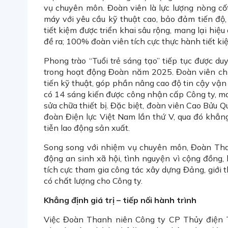
vụ chuyên môn. Đoàn viên là lực lượng nòng cốt 
máy với yêu cầu kỹ thuật cao, bảo đảm tiến độ,
tiết kiệm được triển khai sâu rộng, mang lại hiệ
đề ra; 100% đoàn viên tích cực thực hành tiết k
Phong trào “Tuổi trẻ sáng tạo” tiếp tục được du
trong hoạt động Đoàn năm 2025. Đoàn viên chủ 
tiến kỹ thuật, góp phần nâng cao độ tin cậy vậ
có 14 sáng kiến được công nhận cấp Công ty, mang
sửa chữa thiết bị. Đặc biệt, đoàn viên Cao Bửu 
đoàn Điện lực Việt Nam lần thứ V, qua đó khẳng
tiễn lao động sản xuất.
Song song với nhiệm vụ chuyên môn, Đoàn Tha
động an sinh xã hội, tình nguyện vì cộng đồng, 
tích cực tham gia công tác xây dựng Đảng, giới 
có chất lượng cho Công ty.
Khẳng định giá trị – tiếp nối hành trình
Việc Đoàn Thanh niên Công ty CP Thủy điện