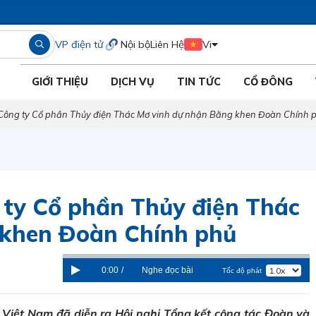
VP điện tử
Nội bộ
Liên Hệ
Vi
GIỚI THIỆU
DỊCH VỤ
TIN TỨC
CỔ ĐÔNG
Công ty Cổ phần Thủy điện Thác Mơ vinh dự nhận Bằng khen Đoàn Chính 
ty Cổ phần Thủy điện Thác
 khen Đoàn Chính phủ
0:00
/
Nghe đọc bài
Tốc độ phát
 Việt Nam đã diễn ra Hội nghị Tổng kết công tác Đoàn và