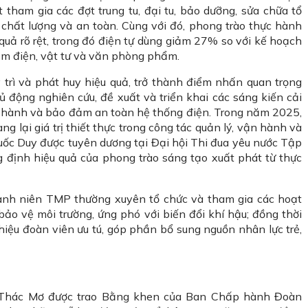
tham gia các đợt trung tu, đại tu, bảo dưỡng, sửa chữa tổ
 chất lượng và an toàn. Cùng với đó, phong trào thực hành
u quả rõ rệt, trong đó điện tự dùng giảm 27% so với kế hoạch
iệm điện, vật tư và văn phòng phẩm.
y trì và phát huy hiệu quả, trở thành điểm nhấn quan trọng
động nghiên cứu, đề xuất và triển khai các sáng kiến cải
n hành và bảo đảm an toàn hệ thống điện. Trong năm 2025,
 lại giá trị thiết thực trong công tác quản lý, vận hành và
Quốc Duy được tuyên dương tại Đại hội Thi đua yêu nước Tập
 định hiệu quả của phong trào sáng tạo xuất phát từ thực
nh niên TMP thường xuyên tổ chức và tham gia các hoạt
bảo vệ môi trường, ứng phó với biến đổi khí hậu; đồng thời
thiệu đoàn viên ưu tú, góp phần bổ sung nguồn nhân lực trẻ,
 Thác Mơ được trao Bằng khen của Ban Chấp hành Đoàn