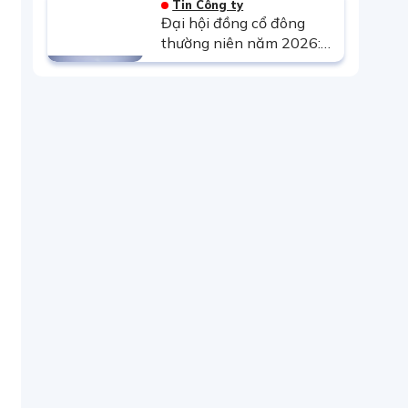
Tin Công ty
Đảng khóa XIV về tiếp
Đại hội đồng cổ đông
tục tăng cường sự lãnh
thường niên năm 2026:
đạo của Đảng đối với
TMP quyết tâm hoàn
công tác phòng, chống
thành tốt kế hoạch SXKD
tham nhũng, lãng phí,
được giao.
tiêu cực trong giai đoạn
mới