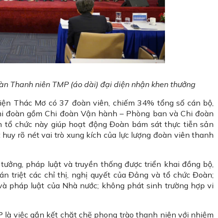
n Thanh niên TMP (áo dài) đại diện nhận khen thưởng
iện Thác Mơ có 37 đoàn viên, chiếm 34% tổng số cán bộ,
 chi đoàn gồm Chi đoàn Vận hành – Phòng ban và Chi đoàn
h tổ chức này giúp hoạt động Đoàn bám sát thực tiễn sản
 huy rõ nét vai trò xung kích của lực lượng đoàn viên thanh
 tưởng, pháp luật và truyền thống được triển khai đồng bộ,
 triệt các chỉ thị, nghị quyết của Đảng và tổ chức Đoàn;
và pháp luật của Nhà nước; không phát sinh trường hợp vi
là việc gắn kết chặt chẽ phong trào thanh niên với nhiệm