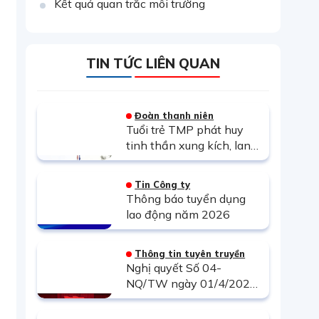
Kết quả quan trắc môi trường
TIN TỨC LIÊN QUAN
Đoàn thanh niên
Tuổi trẻ TMP phát huy
tinh thần xung kích, lan
tỏa Xuân gắn kết – Tết
yêu thương
Tin Công ty
Thông báo tuyển dụng
lao động năm 2026
Thông tin tuyên truyền
Nghị quyết Số 04-
NQ/TW ngày 01/4/2026
Hội nghị lần thứ hai Ban
Chấp hành Trung ương