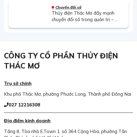
Chuyển đổi số
Thủy điện Thác Mơ đẩy mạnh
chuyển đổi số trong quản trị –
Trang pháp điển Quy chế quản lý
nội bộ mang lại bước tiến mới
CÔNG TY CỔ PHẦN THỦY ĐIỆN
THÁC MƠ
Trụ sở chính
Khu phố Thác Mơ, phường Phước Long, Thành phố Đồng Nai
027 12216308
Địa điểm kinh doanh
Tầng 8, Tòa nhà E.Town 1, số 364 Cộng Hòa, phường Tân