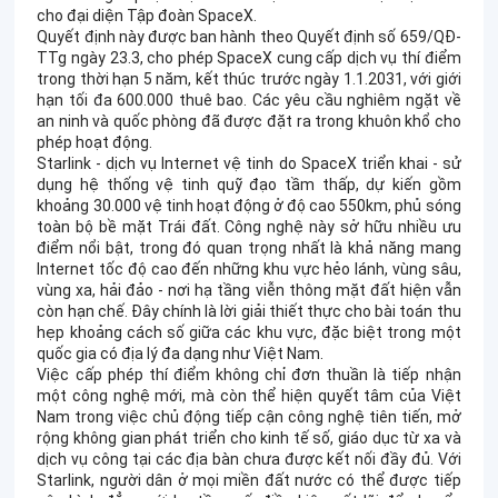
cho đại diện Tập đoàn SpaceX.
Quyết định này được ban hành theo Quyết định số 659/QĐ-
TTg ngày 23.3, cho phép SpaceX cung cấp dịch vụ thí điểm
trong thời hạn 5 năm, kết thúc trước ngày 1.1.2031, với giới
hạn tối đa 600.000 thuê bao. Các yêu cầu nghiêm ngặt về
an ninh và quốc phòng đã được đặt ra trong khuôn khổ cho
phép hoạt động.
Starlink - dịch vụ Internet vệ tinh do SpaceX triển khai - sử
dụng hệ thống vệ tinh quỹ đạo tầm thấp, dự kiến gồm
khoảng 30.000 vệ tinh hoạt động ở độ cao 550km, phủ sóng
toàn bộ bề mặt Trái đất. Công nghệ này sở hữu nhiều ưu
điểm nổi bật, trong đó quan trọng nhất là khả năng mang
Internet tốc độ cao đến những khu vực hẻo lánh, vùng sâu,
vùng xa, hải đảo - nơi hạ tầng viễn thông mặt đất hiện vẫn
còn hạn chế. Đây chính là lời giải thiết thực cho bài toán thu
hẹp khoảng cách số giữa các khu vực, đặc biệt trong một
quốc gia có địa lý đa dạng như Việt Nam.
Việc cấp phép thí điểm không chỉ đơn thuần là tiếp nhận
một công nghệ mới, mà còn thể hiện quyết tâm của Việt
Nam trong việc chủ động tiếp cận công nghệ tiên tiến, mở
rộng không gian phát triển cho kinh tế số, giáo dục từ xa và
dịch vụ công tại các địa bàn chưa được kết nối đầy đủ. Với
Starlink, người dân ở mọi miền đất nước có thể được tiếp