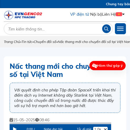
Chung tay bảo 
VP điện tử
Nội bộ
Liên Hệ
Trang Chủ
»
Tin tức
»
Chuyển đổi số
»
Nấc thang mới cho chuyển đổi số tại Việt N
Nấc thang mới cho chuyển đổi
Hòm thư góp ý
số tại Việt Nam
Với quyết định cho phép Tập đoàn SpaceX triển khai thí
điểm dịch vụ Internet không dây Starlink tại Việt Nam,
công cuộc chuyển đổi số trong nước đã được thúc đẩy
với sự hỗ trợ mạnh mẽ hơn bao giờ hết.
15-05-2025
08:46
0:00
/
Nghe đọc bài
Tốc độ phát