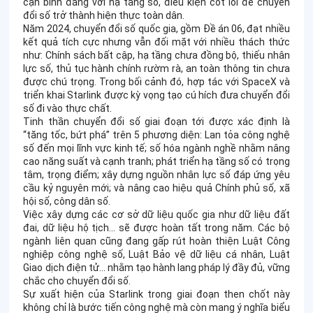
cận bình đẳng với hạ tầng số, điều kiện cốt lõi để chuyển
đổi số trở thành hiện thực toàn dân.
Năm 2024, chuyển đổi số quốc gia, gồm Đề án 06, đạt nhiều
kết quả tích cực nhưng vẫn đối mặt với nhiều thách thức
như: Chính sách bất cập, hạ tầng chưa đồng bộ, thiếu nhân
lực số, thủ tục hành chính rườm rà, an toàn thông tin chưa
được chú trọng. Trong bối cảnh đó, hợp tác với SpaceX và
triển khai Starlink được kỳ vọng tạo cú hích đưa chuyển đổi
số đi vào thực chất.
Tinh thần chuyển đổi số giai đoạn tới được xác định là
“tăng tốc, bứt phá” trên 5 phương diện: Lan tỏa công nghệ
số đến mọi lĩnh vực kinh tế; số hóa ngành nghề nhằm nâng
cao năng suất và cạnh tranh; phát triển hạ tầng số có trọng
tâm, trọng điểm; xây dựng nguồn nhân lực số đáp ứng yêu
cầu kỷ nguyên mới; và nâng cao hiệu quả Chính phủ số, xã
hội số, công dân số.
Việc xây dựng các cơ sở dữ liệu quốc gia như dữ liệu đất
đai, dữ liệu hộ tịch... sẽ được hoàn tất trong năm. Các bộ
ngành liên quan cũng đang gấp rút hoàn thiện Luật Công
nghiệp công nghệ số, Luật Bảo vệ dữ liệu cá nhân, Luật
Giao dịch điện tử... nhằm tạo hành lang pháp lý đầy đủ, vững
chắc cho chuyển đổi số.
Sự xuất hiện của Starlink trong giai đoạn then chốt này
không chỉ là bước tiến công nghệ mà còn mang ý nghĩa biểu