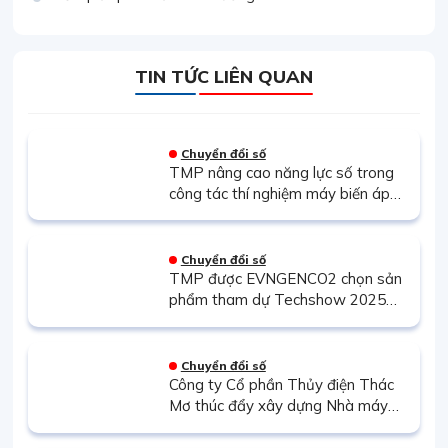
TIN TỨC LIÊN QUAN
Chuyển đổi số
TMP nâng cao năng lực số trong
công tác thí nghiệm máy biến áp
thông qua đào tạo thiết bị phân
tích đáp ứng tần số quét FRA500
Chuyển đổi số
TMP được EVNGENCO2 chọn sản
phẩm tham dự Techshow 2025
với giải pháp phần mềm Quản lý kế
hoạch và Kinh doanh thị trường
điện
Chuyển đổi số
Công ty Cổ phần Thủy điện Thác
Mơ thúc đẩy xây dựng Nhà máy
điện Thông minh: Bước chuyển
mình tất yếu trong kỷ nguyên số