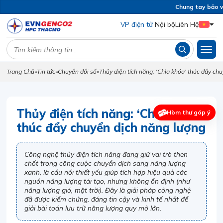
Chung tay bảo vệ
VP điện tử
Nội bộ
Liên Hệ
Trang Chủ
»
Tin tức
»
Chuyển đổi số
»
Thủy điện tích năng: ‘Chìa khóa’ thúc đẩy ch
Thủy điện tích năng: ‘Chìa khóa’
Hòm thư góp ý
thúc đẩy chuyển dịch năng lượng
Công nghệ thủy điện tích năng đang giữ vai trò then
chốt trong công cuộc chuyển dịch sang năng lượng
xanh, là cầu nối thiết yếu giúp tích hợp hiệu quả các
nguồn năng lượng tái tạo, nhưng không ổn định (như
năng lượng gió, mặt trời). Đây là giải pháp công nghệ
đã được kiểm chứng, đáng tin cậy và kinh tế nhất để
giải bài toán lưu trữ năng lượng quy mô lớn.