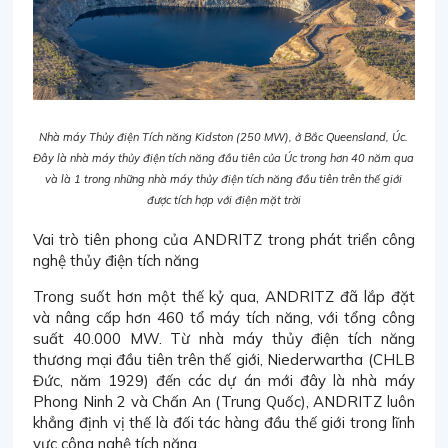
Nhà máy Thủy điện Tích năng Kidston (250 MW), ở Bắc Queensland, Úc.
Đây là nhà máy thủy điện tích năng đầu tiên của Úc trong hơn 40 năm qua
và là 1 trong những nhà máy thủy điện tích năng đầu tiên trên thế giới
được tích hợp với điện mặt trời
Vai trò tiên phong của ANDRITZ trong phát triển công
nghệ thủy điện tích năng
Trong suốt hơn một thế kỷ qua, ANDRITZ đã lắp đặt
và nâng cấp hơn 460 tổ máy tích năng, với tổng công
suất 40.000 MW. Từ nhà máy thủy điện tích năng
thương mại đầu tiên trên thế giới, Niederwartha (CHLB
Đức, năm 1929) đến các dự án mới đây là nhà máy
Phong Ninh 2 và Chấn An (Trung Quốc), ANDRITZ luôn
khẳng định vị thế là đối tác hàng đầu thế giới trong lĩnh
vực công nghệ tích năng.