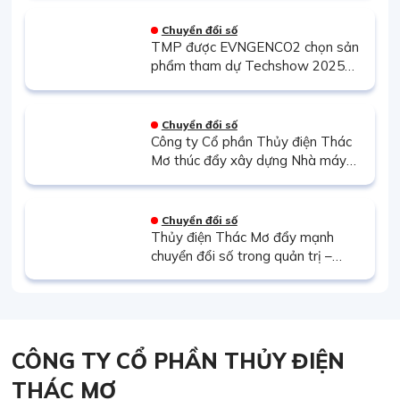
tích đáp ứng tần số quét FRA500
Chuyển đổi số
TMP được EVNGENCO2 chọn sản
phẩm tham dự Techshow 2025
với giải pháp phần mềm Quản lý kế
hoạch và Kinh doanh thị trường
điện
Chuyển đổi số
Công ty Cổ phần Thủy điện Thác
Mơ thúc đẩy xây dựng Nhà máy
điện Thông minh: Bước chuyển
mình tất yếu trong kỷ nguyên số
Chuyển đổi số
Thủy điện Thác Mơ đẩy mạnh
chuyển đổi số trong quản trị –
Trang pháp điển Quy chế quản lý
nội bộ mang lại bước tiến mới
CÔNG TY CỔ PHẦN THỦY ĐIỆN
THÁC MƠ