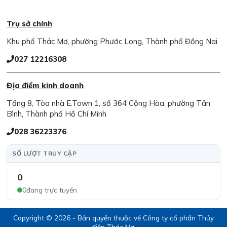
Trụ sở chính
Khu phố Thác Mơ, phường Phước Long, Thành phố Đồng Nai
027 12216308
Địa điểm kinh doanh
Tầng 8, Tòa nhà E.Town 1, số 364 Cộng Hòa, phường Tân
Bình, Thành phố Hồ Chí Minh
028 36223376
SỐ LƯỢT TRUY CẬP
0
0
đang trực tuyến
Copyright © 2026 - Bản quyền thuộc về Công ty cổ phần Thủy
điện Thác Mơ