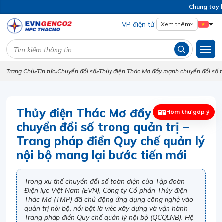
Chung tay b
VP điện tử
Xem thêm
Trang Chủ
»
Tin tức
»
Chuyển đổi số
»
Thủy điện Thác Mơ đẩy mạnh chuyển đổi số tr
Thủy điện Thác Mơ đẩy mạnh
Hòm thư góp ý
chuyển đổi số trong quản trị –
Trang pháp điển Quy chế quản lý
nội bộ mang lại bước tiến mới
Trong xu thế chuyển đổi số toàn diện của Tập đoàn
Điện lực Việt Nam (EVN), Công ty Cổ phần Thủy điện
Thác Mơ (TMP) đã chủ động ứng dụng công nghệ vào
quản trị nội bộ, nổi bật là việc xây dựng và vận hành
Trang pháp điển Quy chế quản lý nội bộ (QCQLNB). Hệ