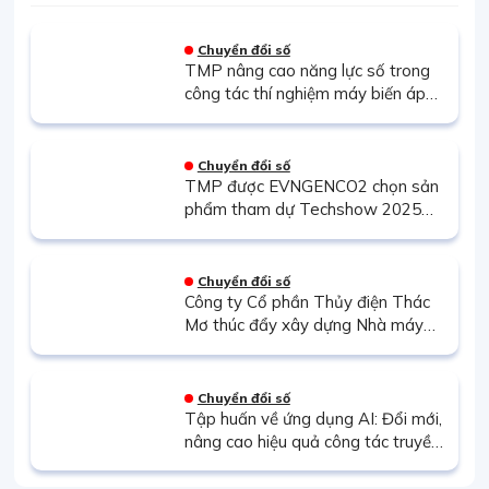
Chuyển đổi số
TMP nâng cao năng lực số trong
công tác thí nghiệm máy biến áp
thông qua đào tạo thiết bị phân
tích đáp ứng tần số quét FRA500
Chuyển đổi số
TMP được EVNGENCO2 chọn sản
phẩm tham dự Techshow 2025
với giải pháp phần mềm Quản lý kế
hoạch và Kinh doanh thị trường
điện
Chuyển đổi số
Công ty Cổ phần Thủy điện Thác
Mơ thúc đẩy xây dựng Nhà máy
điện Thông minh: Bước chuyển
mình tất yếu trong kỷ nguyên số
Chuyển đổi số
Tập huấn về ứng dụng AI: Đổi mới,
nâng cao hiệu quả công tác truyền
thông tại EVN