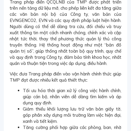
Trang pháp điển QCQLNB của TMP được phát triển
trên nền tảng dữ liệu mở, cho phép liên kết đa tầng giữa
các văn bản nội bộ của Công ty, văn bản của
EVNGENCO2, EVN và các quy định pháp luật hiện hành.
Người dùng có thể dễ dàng tra cứu, đối chiếu và truy
xuất thông tin một cách nhanh chóng, chính xác và cập
nhật tức thời, thay thế phương thức quản lý thủ công
truyền thống. Hệ thống hoạt động như một “bản đồ
quản trị số”, giúp thống nhất toàn bộ quy trình, quy chế
và quy định trong Công ty, đảm bảo tính khoa học, nhất
quán và thuận tiện trong việc áp dụng, điều hành.
Việc đưa Trang pháp điển vào vận hành chính thức giúp
TMP đạt được nhiều kết quả thiết thực:
Tối ưu hóa thời gian xử lý công việc hành chính,
giúp cán bộ, nhân viên dễ dàng tìm kiếm và áp
dụng quy định.
Giảm thiểu khối lượng lưu trữ văn bản giấy tờ,
góp phần xây dựng môi trường làm việc hiện đại,
xanh và tiết kiệm.
Tăng cường phối hợp giữa các phòng, ban, nhờ