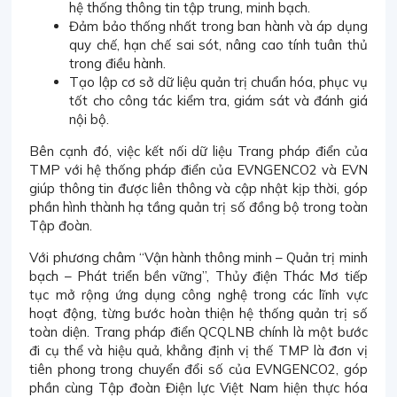
hệ thống thông tin tập trung, minh bạch.
Đảm bảo thống nhất trong ban hành và áp dụng
quy chế, hạn chế sai sót, nâng cao tính tuân thủ
trong điều hành.
Tạo lập cơ sở dữ liệu quản trị chuẩn hóa, phục vụ
tốt cho công tác kiểm tra, giám sát và đánh giá
nội bộ.
Bên cạnh đó, việc kết nối dữ liệu Trang pháp điển của
TMP với hệ thống pháp điển của EVNGENCO2 và EVN
giúp thông tin được liên thông và cập nhật kịp thời, góp
phần hình thành hạ tầng quản trị số đồng bộ trong toàn
Tập đoàn.
Với phương châm “Vận hành thông minh – Quản trị minh
bạch – Phát triển bền vững”, Thủy điện Thác Mơ tiếp
tục mở rộng ứng dụng công nghệ trong các lĩnh vực
hoạt động, từng bước hoàn thiện hệ thống quản trị số
toàn diện. Trang pháp điển QCQLNB chính là một bước
đi cụ thể và hiệu quả, khẳng định vị thế TMP là đơn vị
tiên phong trong chuyển đổi số của EVNGENCO2, góp
phần cùng Tập đoàn Điện lực Việt Nam hiện thực hóa